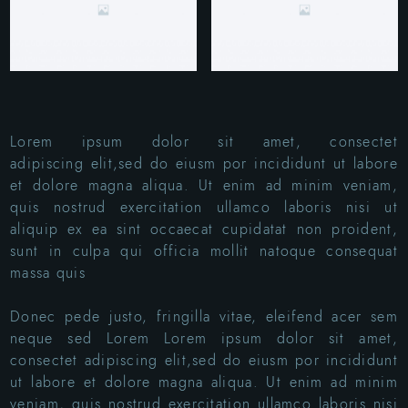
Lorem ipsum dolor sit amet, consectet
adipiscing elit,sed do eiusm por incididunt ut labore
et dolore magna aliqua. Ut enim ad minim veniam,
quis nostrud exercitation ullamco laboris nisi ut
aliquip ex ea sint occaecat cupidatat non proident,
sunt in culpa qui officia mollit natoque consequat
massa quis
Donec pede justo, fringilla vitae, eleifend acer sem
neque sed Lorem Lorem ipsum dolor sit amet,
consectet adipiscing elit,sed do eiusm por incididunt
ut labore et dolore magna aliqua. Ut enim ad minim
veniam, quis nostrud exercitation ullamco laboris nisi