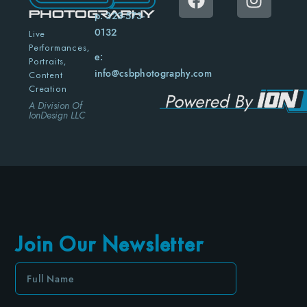
p: 323-573-
0132
Live
Performances,
e:
Portraits,
info@csbphotography.com
Content
Creation
A Division Of
IonDesign LLC
Join Our Newsletter