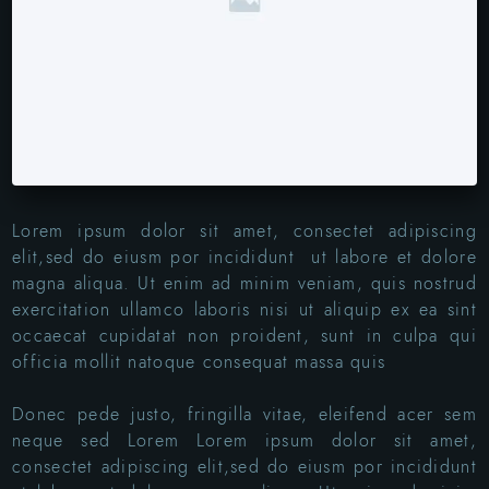
Lorem ipsum dolor sit amet, consectet adipiscing
elit,sed do eiusm por incididunt ut labore et dolore
magna aliqua. Ut enim ad minim veniam, quis nostrud
exercitation ullamco laboris nisi ut aliquip ex ea sint
occaecat cupidatat non proident, sunt in culpa qui
officia mollit natoque consequat massa quis
Donec pede justo, fringilla vitae, eleifend acer sem
neque sed Lorem Lorem ipsum dolor sit amet,
consectet adipiscing elit,sed do eiusm por incididunt