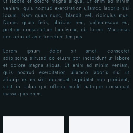
ut labore et dolore magna aliqua. Ut enim ad minim
veniam, quis nostrud exercitation ullamco laboris nisi
ipsum. Nam quam nunc, blandit vel, ridiculus mus.
Donec quam felis, ultricies nec, pellentesque eu,
pretium consectetuer luculvinar, ids lorem. Maecenas
nec odio et ante tincidunt tempus.
Lorem ipsum dolor sit amet, consectet
adipiscing elit,sed do eiusm por incididunt ut labore
et dolore magna aliqua. Ut enim ad minim veniam,
quis nostrud exercitation ullamco laboris nisi ut
aliquip ex ea sint occaecat cupidatat non proident,
sunt in culpa qui officia mollit natoque consequat
massa quis enim.