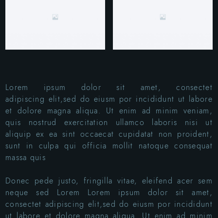
Lorem ipsum dolor sit amet, consectet
adipiscing elit,sed do eiusm por incididunt ut labore
et dolore magna aliqua. Ut enim ad minim veniam,
quis nostrud exercitation ullamco laboris nisi ut
aliquip ex ea sint occaecat cupidatat non proident,
sunt in culpa qui officia mollit natoque consequat
massa quis
Donec pede justo, fringilla vitae, eleifend acer sem
neque sed Lorem Lorem ipsum dolor sit amet,
consectet adipiscing elit,sed do eiusm por incididunt
ut labore et dolore magna aliqua. Ut enim ad minim