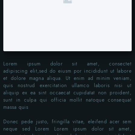
Lorem ipsum dolor sit amet, consectet
adipiscing elit,sed do eiusm por incididunt ut labore
et dolore magna aliqua. Ut enim ad minim veniam,
quis nostrud exercitation ullamco laboris nisi ut
aliquip ex ea sint occaecat cupidatat non proident,
sunt in culpa qui officia mollit natoque consequat
massa quis
Donec pede justo, fringilla vitae, eleifend acer sem
neque sed Lorem Lorem ipsum dolor sit amet,