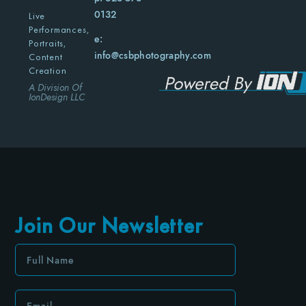
0132
Live
Performances,
e:
Portraits,
info@csbphotography.com
Content
Creation
A Division Of
IonDesign LLC
Join Our Newsletter