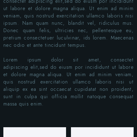
consectet adipiscing elit,sed do eiusm por incididunt
ut labore et dolore magna aliqua. Ut enim ad minim
veniam, quis nostrud exercitation ullamco laboris nisi
ipsum. Nam quam nunc, blandit vel, ridiculus mus.
Donec quam felis, ultricies nec, pellentesque eu,
pretium consectetuer luculvinar, ids lorem. Maecenas
nec odio et ante tincidunt tempus.
Lorem ipsum dolor sit amet, consectet
adipiscing elit,sed do eiusm por incididunt ut labore
et dolore magna aliqua. Ut enim ad minim veniam,
quis nostrud exercitation ullamco laboris nisi ut
aliquip ex ea sint occaecat cupidatat non proident,
sunt in culpa qui officia mollit natoque consequat
massa quis enim.